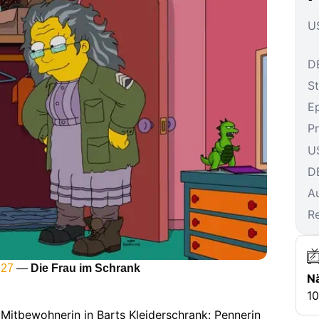
US
DE
St
E
P
U
D
A
R
 27
—
Die Frau im Schrank
N
10
 Mitbewohnerin in Barts Kleiderschrank: Pennerin