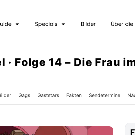
uide
Specials
Bilder
Über die 
el · Folge 14 – Die Frau 
Bilder
Gags
Gaststars
Fakten
Sendetermine
Näc
F