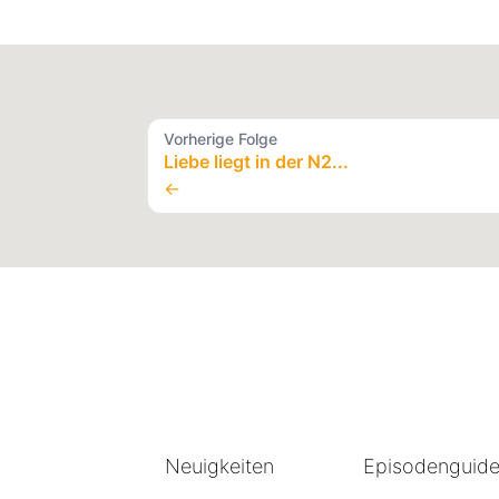
Vorherige Folge
Liebe liegt in der N2...
←
Neuigkeiten
Episodenguid