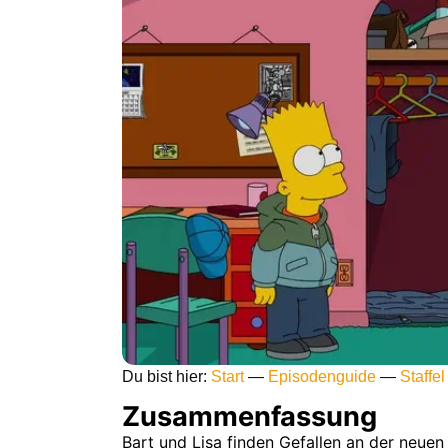
Du bist hier:
Start
—
Episodenguide
—
Staffel
Zusammenfassung
Bart und Lisa finden Gefallen an der neuen