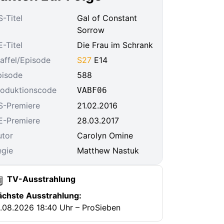
-Titel
Gal of Constant
Sorrow
-Titel
Die Frau im Schrank
affel/Episode
S27
E14
pisode
588
roduktionscode
VABF06
S-Premiere
21.02.2016
E-Premiere
28.03.2017
utor
Carolyn Omine
egie
Matthew Nastuk
TV-Ausstrahlung
ächste Ausstrahlung:
.08.2026 18:40 Uhr – ProSieben