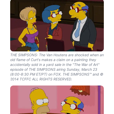
THE SIMPSONS: The Van Houtens are shocked when an
old flame of Curt's makes a claim on a painting they
accidentally sold in a yard sale in the "The War of Art"
episode of THE SIMPSONS airing Sunday, March 23
(8:00-8:30 PM ET/PT) on FOX. THE SIMPSONS™ and ©
2014 TCFFC ALL RIGHTS RESERVED.