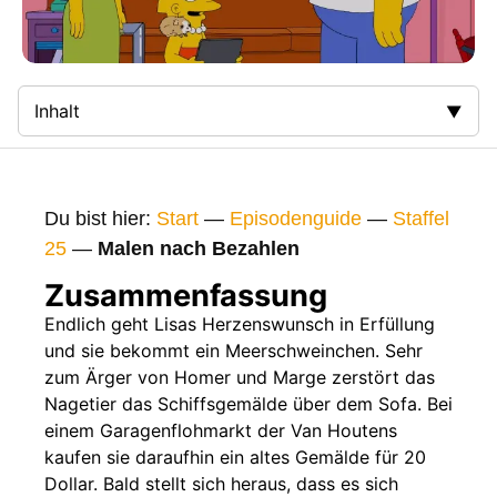
Inhalt
Zusammenfassung
Bilder
Du bist hier:
Start
—
Episodenguide
—
Staffel
Gags
25
—
Malen nach Bezahlen
Gaststars
Zusammenfassung
Fakten
Endlich geht Lisas Herzenswunsch in Erfüllung
und sie bekommt ein Meerschweinchen. Sehr
Sendetermine
zum Ärger von Homer und Marge zerstört das
Nächste / Vorherige Folge
Nagetier das Schiffsgemälde über dem Sofa. Bei
einem Garagenflohmarkt der Van Houtens
kaufen sie daraufhin ein altes Gemälde für 20
Dollar. Bald stellt sich heraus, dass es sich