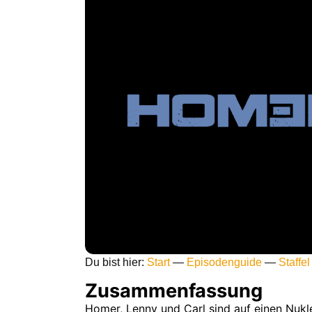
Du bist hier:
Start
—
Episodenguide
—
Staffel
Zusammenfassung
Homer, Lenny und Carl sind auf einen Nukle