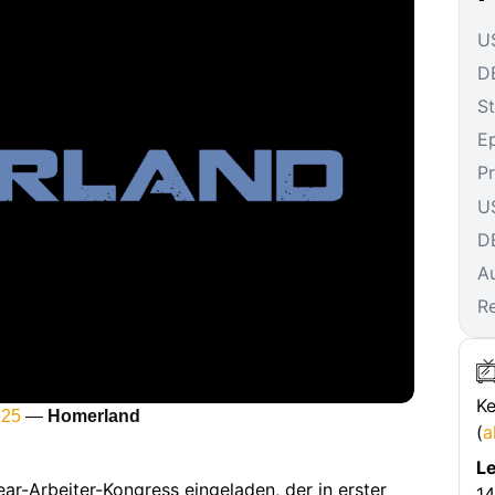
US
DE
St
E
P
U
D
A
R
Ke
 25
—
Homerland
(
a
Le
ar-Arbeiter-Kongress eingeladen, der in erster
14