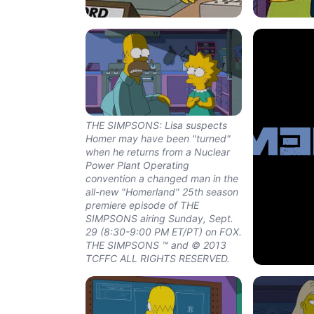
THE SIMPSONS: Annie (guest
THE SIMPSON
voice Kristen Wiig), is an intense,
changed man 
jumpy FBI agent in the all-new
power plant 
"Homerland" 25th season
in the all-n
premiere episode of THE
season premi
SIMPSONS airing Sunday, Sept.
SIMPSONS ai
29 (8:00-8:30 PM ET/PT) on FOX.
29 (8:00-8:3
THE SIMPSONS ™ and © 2013
THE SIMPSO
THE SIMPSONS: Lisa suspects
TCFFC ALL RIGHTS RESERVED.
TCFFC ALL 
Homer may have been "turned"
when he returns from a Nuclear
Power Plant Operating
convention a changed man in the
all-new "Homerland" 25th season
premiere episode of THE
SIMPSONS airing Sunday, Sept.
29 (8:30-9:00 PM ET/PT) on FOX.
THE SIMPSONS ™ and © 2013
TCFFC ALL RIGHTS RESERVED.