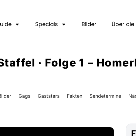
uide
Specials
Bilder
Über die 
Staffel · Folge 1 – Home
Bilder
Gags
Gaststars
Fakten
Sendetermine
Näc
F