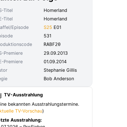
-Titel
Homerland
-Titel
Homerland
affel/Episode
S25
E01
pisode
531
roduktionscode
RABF20
S-Premiere
29.09.2013
E-Premiere
01.09.2014
utor
Stephanie Gillis
egie
Bob Anderson
TV-Ausstrahlung
ine bekannten Ausstrahlungstermine.
ktuelle TV-Vorschau
)
tzte Ausstrahlung:
.07.2026 – ProSieben