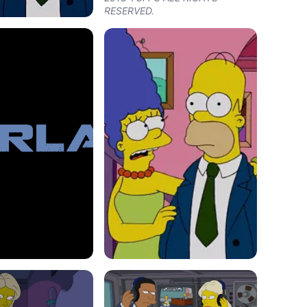
RESERVED.
S: Homer returns a
from a nuclear
operating convention
ew "Homerland" 25th
ere episode of THE
ring Sunday, Sept.
0 PM ET/PT) on FOX.
NS ™ and © 2013
RIGHTS RESERVED.