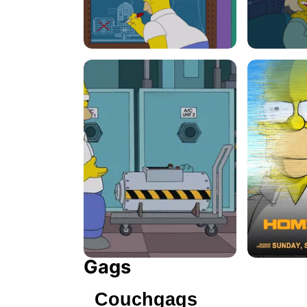
Gags
Couchgags