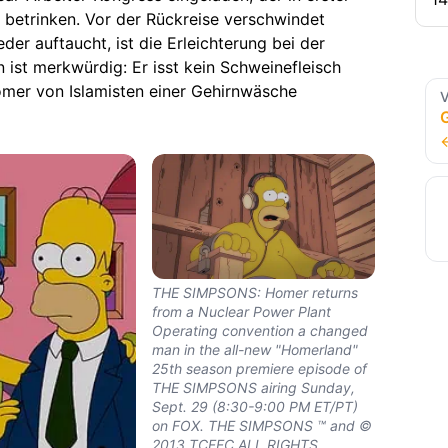
ch betrinken. Vor der Rückreise verschwindet
der auftaucht, ist die Erleichterung bei der
 ist merkwürdig: Er isst kein Schweinefleisch
omer von Islamisten einer Gehirnwäsche
V
THE SIMPSONS: Homer returns
from a Nuclear Power Plant
Operating convention a changed
man in the all-new "Homerland"
25th season premiere episode of
THE SIMPSONS airing Sunday,
Sept. 29 (8:30-9:00 PM ET/PT)
on FOX. THE SIMPSONS ™ and ©
2013 TCFFC ALL RIGHTS