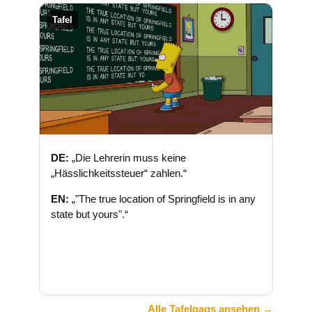
Tafel
DE:
„Die Lehrerin muss keine
„Hässlichkeitssteuer“ zahlen.“
EN:
„"The true location of Springfield is in any
state but yours".“
Alle Tafelgags ansehen →