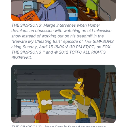
THE SIMPSONS: Marge intervenes when Homer
develops an obsession with watching an old television
show instead of working out on his treadmill in the
"Beware My Cheating Bart" episode of THE SIMPSONS
airing Sunday, April 15 (8:00-8:30 PM ET/PT) on FOX.
THE SIMPSONS ™ and © 2012 TCFFC ALL RIGHTS
RESERVED.
THE SIMPSONS: When Bart is forced to chaperone