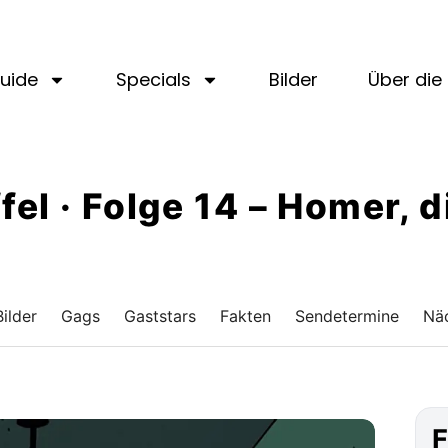
uide
Specials
Bilder
Über die 
ffel · Folge 14 – Homer, d
Bilder
Gags
Gaststars
Fakten
Sendetermine
Näc
F