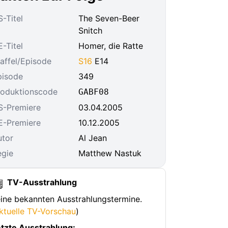
-Titel
The Seven-Beer
Snitch
-Titel
Homer, die Ratte
affel/Episode
S16
E14
pisode
349
roduktionscode
GABF08
S-Premiere
03.04.2005
E-Premiere
10.12.2005
utor
Al Jean
egie
Matthew Nastuk
TV-Ausstrahlung
ine bekannten Ausstrahlungstermine.
ktuelle TV-Vorschau
)
tzte Ausstrahlung: