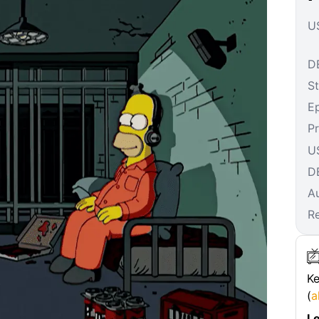
US
DE
St
E
P
U
D
A
R
Ke
(
a
Le