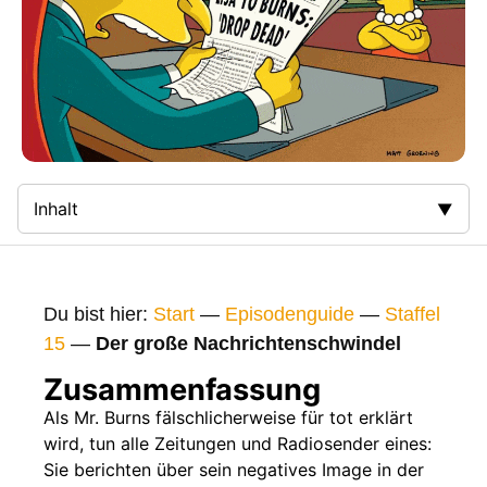
Inhalt
Zusammenfassung
Bilder
Du bist hier:
Start
—
Episodenguide
—
Staffel
Gags
15
—
Der große Nachrichtenschwindel
Gaststars
Zusammenfassung
Fakten
Als Mr. Burns fälschlicherweise für tot erklärt
wird, tun alle Zeitungen und Radiosender eines:
Sendetermine
Sie berichten über sein negatives Image in der