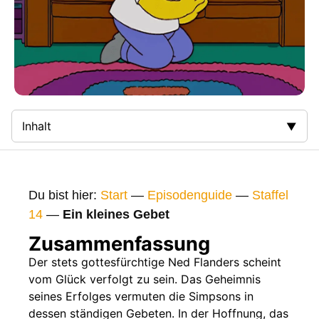
Inhalt
Zusammenfassung
Bilder
Du bist hier:
Start
—
Episodenguide
—
Staffel
Gags
14
—
Ein kleines Gebet
Gaststars
Zusammenfassung
Fakten
Der stets gottesfürchtige Ned Flanders scheint
vom Glück verfolgt zu sein. Das Geheimnis
Sendetermine
seines Erfolges vermuten die Simpsons in
Nächste / Vorherige Folge
dessen ständigen Gebeten. In der Hoffnung, das