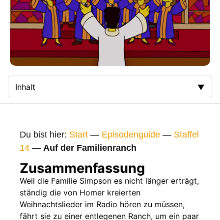
Inhalt
Zusammenfassung
Bilder
Du bist hier:
Start
—
Episodenguide
—
Staffel
Gags
14
—
Auf der Familienranch
Gaststars
Zusammenfassung
Fakten
Weil die Familie Simpson es nicht länger erträgt,
ständig die von Homer kreierten
Sendetermine
Weihnachtslieder im Radio hören zu müssen,
Nächste / Vorherige Folge
fährt sie zu einer entlegenen Ranch, um ein paar