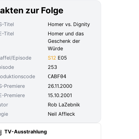
akten zur Folge
-Titel
Homer vs. Dignity
-Titel
Homer und das
Geschenk der
Würde
affel/Episode
S12
E05
pisode
253
roduktionscode
CABF04
S-Premiere
26.11.2000
E-Premiere
15.10.2001
utor
Rob LaZebnik
egie
Neil Affleck
TV-Ausstrahlung