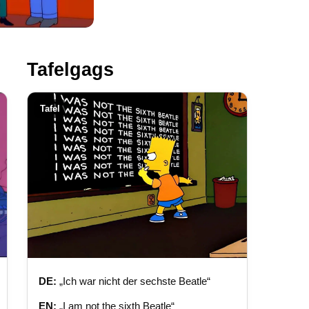
Tafelgags
Tafel
DE:
„Ich war nicht der sechste Beatle“
EN:
„I am not the sixth Beatle“