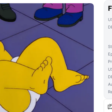
F
US
DE
St
E
P
U
D
A
R