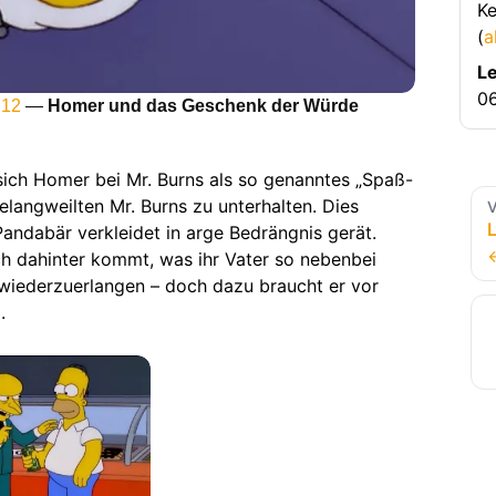
Ke
(
a
Le
06
 12
—
Homer und das Geschenk der Würde
sich Homer bei Mr. Burns als so genanntes „Spaß-
gelangweilten Mr. Burns zu unterhalten. Dies
V
L
Pandabär verkleidet in arge Bedrängnis gerät.
ch dahinter kommt, was ihr Vater so nebenbei
 wiederzuerlangen – doch dazu braucht er vor
.