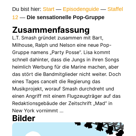
Bilder
Du bist hier:
Start
—
Episodenguide
—
Staffel
Gags
12
—
Die sensationelle Pop-Gruppe
Gaststars
Zusammenfassung
Fakten
L.T. Smash gründet zusammen mit Bart,
Milhouse, Ralph und Nelson eine neue Pop-
Sendetermine
Gruppe namens „Party Posse“. Lisa kommt
Nächste / Vorherige Folge
schnell dahinter, dass die Jungs in ihren Songs
heimlich Werbung für die Marine machen, aber
das stört die Bandmitglieder nicht weiter. Doch
eines Tages cancelt die Regierung das
Musikprojekt, worauf Smash durchdreht und
einen Angriff mit einem Flugzeugträger auf das
Redaktionsgebäude der Zeitschrift „Mad“ in
New York vornimmt …
Bilder