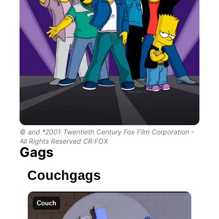
© and ª2001 Twentieth Century Fox Film Corporation -
All Rights Reserved CR:FOX
Gags
Couchgags
Couch