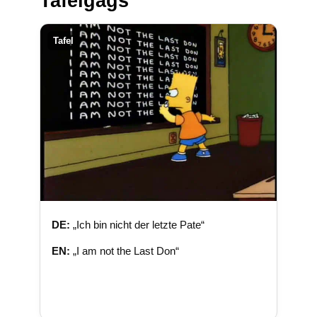
Tafelgags
Tafel
DE:
„Ich bin nicht der letzte Pate“
EN:
„I am not the Last Don“