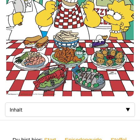
Inhalt
Zusammenfassung
Bilder
Du bist hier:
Start
—
Episodenguide
—
Staffel