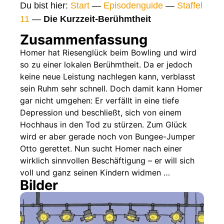
Du bist hier:
Start
—
Episodenguide
—
Staffel
Gags
11
—
Die Kurzzeit-Berühmtheit
Gaststars
Zusammenfassung
Fakten
Homer hat Riesenglück beim Bowling und wird
so zu einer lokalen Berühmtheit. Da er jedoch
Sendetermine
keine neue Leistung nachlegen kann, verblasst
Nächste / Vorherige Folge
sein Ruhm sehr schnell. Doch damit kann Homer
gar nicht umgehen: Er verfällt in eine tiefe
Depression und beschließt, sich von einem
Hochhaus in den Tod zu stürzen. Zum Glück
wird er aber gerade noch von Bungee-Jumper
Otto gerettet. Nun sucht Homer nach einer
wirklich sinnvollen Beschäftigung – er will sich
voll und ganz seinen Kindern widmen …
Bilder