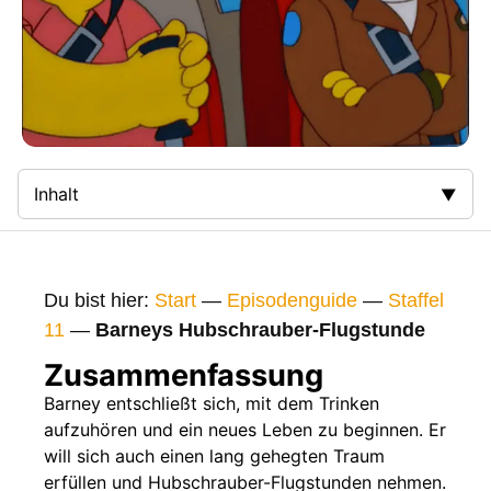
Inhalt
Zusammenfassung
Bilder
Du bist hier:
Start
—
Episodenguide
—
Staffel
Gags
11
—
Barneys Hubschrauber-Flugstunde
Gaststars
Zusammenfassung
Fakten
Barney entschließt sich, mit dem Trinken
aufzuhören und ein neues Leben zu beginnen. Er
Sendetermine
will sich auch einen lang gehegten Traum
Nächste / Vorherige Folge
erfüllen und Hubschrauber-Flugstunden nehmen.