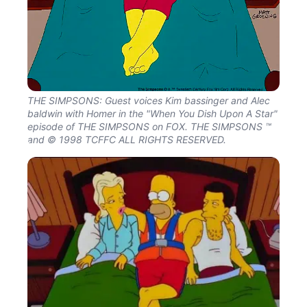
THE SIMPSONS: Guest voices Kim bassinger and Alec
baldwin with Homer in the "When You Dish Upon A Star"
episode of THE SIMPSONS on FOX. THE SIMPSONS ™
and © 1998 TCFFC ALL RIGHTS RESERVED.