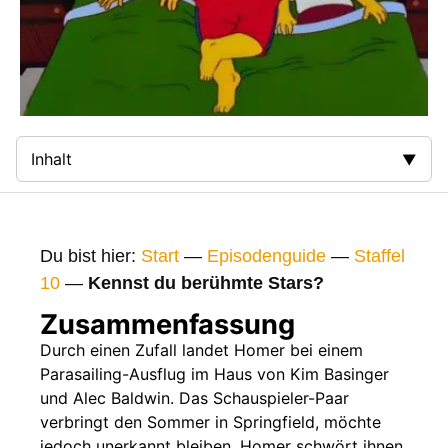
Inhalt
Zusammenfassung
Bilder
Du bist hier:
Start
—
Episodenguide
—
Staffel
Gags
10
—
Kennst du berühmte Stars?
Gaststars
Zusammenfassung
Fakten
Durch einen Zufall landet Homer bei einem
Parasailing-Ausflug im Haus von Kim Basinger
Sendetermine
und Alec Baldwin. Das Schauspieler-Paar
Nächste / Vorherige Folge
verbringt den Sommer in Springfield, möchte
jedoch unerkannt bleiben. Homer schwört ihnen,