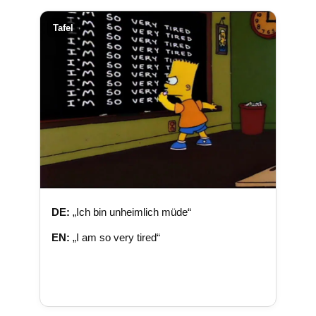
Tafel
DE:
„Ich bin unheimlich müde“
EN:
„I am so very tired“