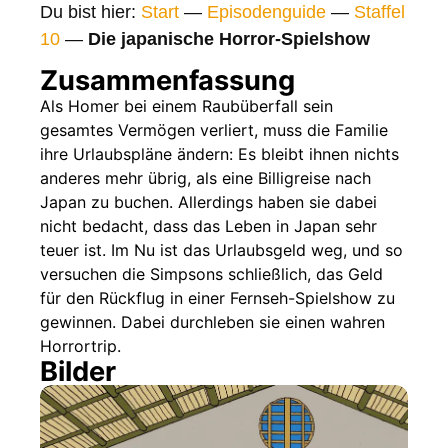
Du bist hier:
Start
—
Episodenguide
—
Staffel
Gags
10
—
Die japanische Horror-Spielshow
Gaststars
Zusammenfassung
Fakten
Als Homer bei einem Raubüberfall sein
gesamtes Vermögen verliert, muss die Familie
Sendetermine
ihre Urlaubspläne ändern: Es bleibt ihnen nichts
Nächste / Vorherige Folge
anderes mehr übrig, als eine Billigreise nach
Japan zu buchen. Allerdings haben sie dabei
nicht bedacht, dass das Leben in Japan sehr
teuer ist. Im Nu ist das Urlaubsgeld weg, und so
versuchen die Simpsons schließlich, das Geld
für den Rückflug in einer Fernseh-Spielshow zu
gewinnen. Dabei durchleben sie einen wahren
Horrortrip.
Bilder