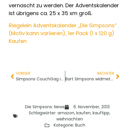
vernascht zu werden. Der Adventskalender
ist übrigens ca. 25 x 35 xm groß.
Riegelein Adventskalender „Die Simpsons“
(Motiv kann variieren), 1er Pack (1 x 120 g)
Kaufen
VORIGER
NÄCHSTER
Simpsons CouchGag im The Hobbit Style
Bart Simpsons widmet Tafelgag Edna Krabappel
Die Simpsons: News
6. November, 2013
Schlagwörter:
amazon
,
kaufen
,
kauftipp
,
weihnachten
Kategorie:
Buch