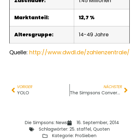
Zuschauer:
1.45 Millionen
Marktanteil:
12,7 %
Altersgruppe:
14-49 Jahre
Quelle:
http://www.dwdl.de/zahlenzentrale/
VORIGER
NÄCHSTER
YOLO
The Simpsons Converse Fall/Winter Collection
Die Simpsons: News
16. September, 2014
Schlagwörter:
25. staffel
,
Quoten
Kategorie:
ProSieben