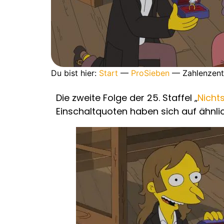
Du bist hier:
Start
—
ProSieben
—
Zahlenzent
Die zweite Folge der 25. Staffel „
Nicht
Einschaltquoten haben sich auf ähnli