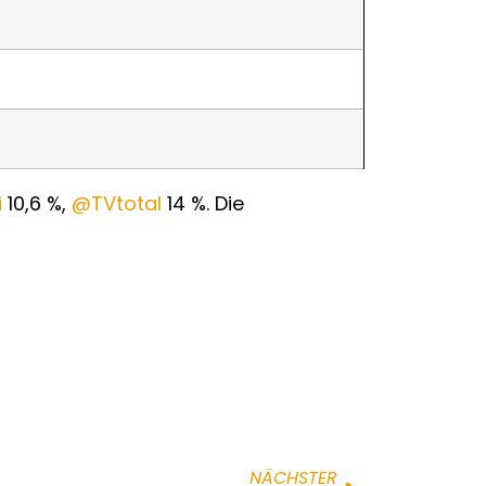
i
10,6 %,
@TVtotal
14 %. Die
NÄCHSTER