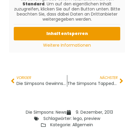
Standard
. Um auf den eigentlichen Inhalt
zuzugreifen, klicken Sie auf den Button unten. Bitte
beachten Sie, dass dabei Daten an Drittanbieter
weitergegeben werden.
Inhalt entsperren
Weitere Informationen
VORIGER
NÄCHSTER
Die Simpsons Gewinnspiel: Gewinne Simpsons Buch „Homers letzter Satz“
The Simpsons Tapped Out: Winter Update für Springfield
Die Simpsons: News
9. Dezember, 2013
Schlagwörter:
lego
,
preview
Kategorie:
Allgemein