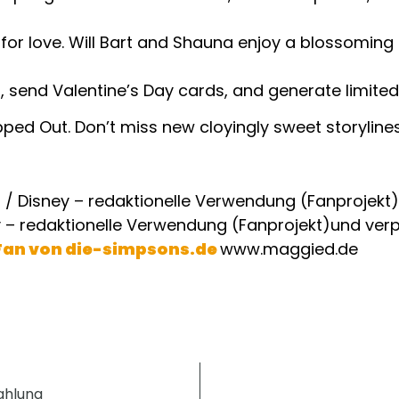
for love. Will Bart and Shauna enjoy a blossoming ro
ns, send Valentine’s Day cards, and generate limite
ed Out. Don’t miss new cloyingly sweet storylines 
und ver
Fan von die-simpsons.de
www.maggied.de
ahlung