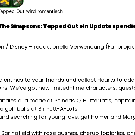
apped Out wird romantisch
 The Simpsons: Tapped Out ein Update spendie
alentines to your friends and collect Hearts to a
ions. We’ve got new limited-time characters, quest
ndles a la mode at Phineas Q. Butterfat’s, capitali
golf balls at Sir Putt-A-Lots.
nd searching for young love, get Homer and Marge
Springfield with rose bushes, cherub topiaries, 