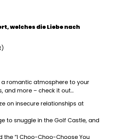
rt, welches die Liebe nach
dd a romantic atmosphere to your
s, and more – check it out…
ze on insecure relationships at
 to snuggle in the Golf Castle, and
and the “I Choo-Choo-Choose You