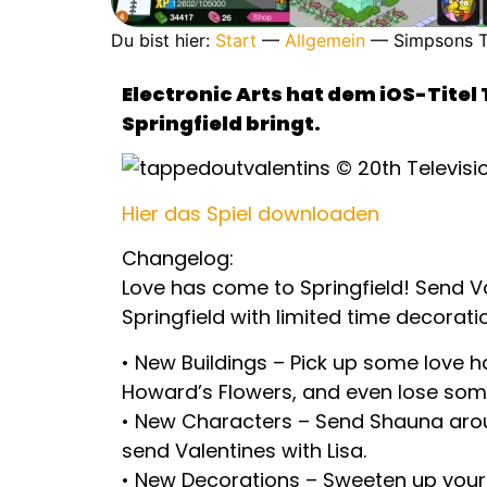
Du bist hier:
Start
—
Allgemein
—
Simpsons T
Electronic Arts hat dem iOS-Titel
Springfield bringt.
Hier das Spiel downloaden
Changelog:
Love has come to Springfield! Send V
Springfield with limited time decorat
• New Buildings – Pick up some love ha
Howard’s Flowers, and even lose some 
• New Characters – Send Shauna arou
send Valentines with Lisa.
• New Decorations – Sweeten up your 