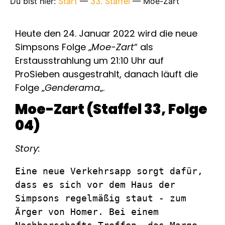
Du bist hier:
Start
—
33. Staffel
—
Moe-Zart
Heute den 24. Januar 2022 wird die neue
Simpsons Folge „
Moe-Zart
“ als
Erstausstrahlung um 21:10 Uhr auf
ProSieben ausgestrahlt, danach läuft die
Folge „
Genderama
„.
Moe-Zart (Staffel 33, Folge
04)
Story:
Eine neue Verkehrsapp sorgt dafür, 
dass es sich vor dem Haus der 
Simpsons regelmäßig staut - zum 
Ärger von Homer. Bei einem 