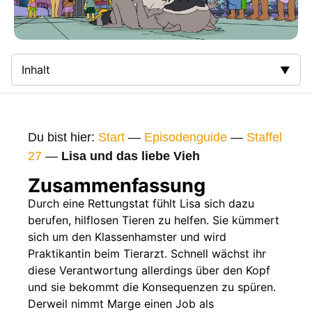
Inhalt
Zusammenfassung
Bilder
Du bist hier:
Start
—
Episodenguide
—
Staffel
Gags
27
—
Lisa und das liebe Vieh
Gaststars
Zusammenfassung
Fakten
Durch eine Rettungstat fühlt Lisa sich dazu
berufen, hilflosen Tieren zu helfen. Sie kümmert
Sendetermine
sich um den Klassenhamster und wird
Nächste / Vorherige Folge
Praktikantin beim Tierarzt. Schnell wächst ihr
diese Verantwortung allerdings über den Kopf
und sie bekommt die Konsequenzen zu spüren.
Derweil nimmt Marge einen Job als