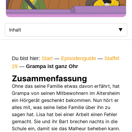
Inhalt
Zusammenfassung
Bilder
Du bist hier:
Start
—
Episodenguide
—
Staffel
Gags
29
—
Grampa ist ganz Ohr
Gaststars
Zusammenfassung
Fakten
Ohne das seine Familie etwas davon erfährt, hat
Grampa von seinen Mitbewohnern im Altersheim
Sendetermine
ein Hörgerät geschenkt bekommen. Nun hört er
Nächste / Vorherige Folge
alles mit, was seine liebe Familie über ihn zu
sagen hat. Lisa hat bei einer Arbeit einen Fehler
gemacht. Sie und ihr Bart brechen nachts in die
Schule ein, damit sie das Malheur beheben kann.