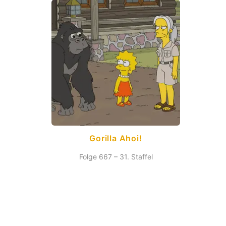
Gorilla Ahoi!
Folge 667 – 31. Staffel