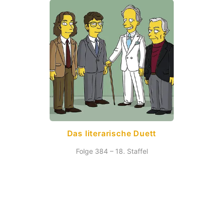
Das literarische Duett
Folge 384 – 18. Staffel