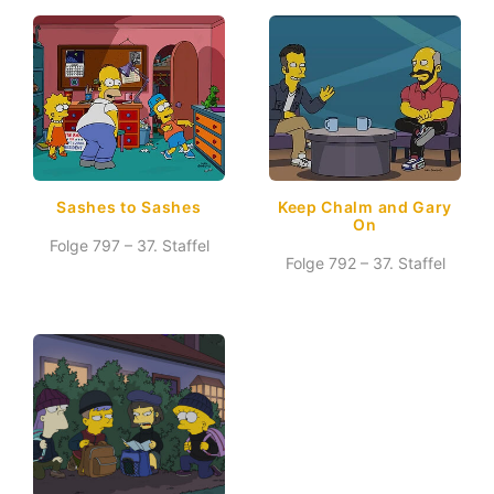
Sashes to Sashes
Keep Chalm and Gary
On
Folge 797 – 37. Staffel
Folge 792 – 37. Staffel