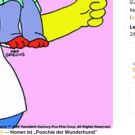
Ke
(
a
Le
28
V
 8
—
Homer ist „Poochie der Wunderhund“