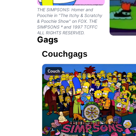
THE SIMPSONS: Homer and
Poochie in "The Itchy & Scratchy
& Poochie Show" on FOX. THE
SIMPSONS ª and 1997 TCFFC
ALL RIGHTS RESERVED.
Gags
Couchgags
Couch