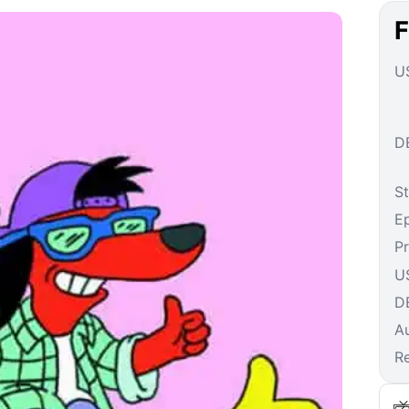
F
US
DE
St
E
P
U
D
A
R