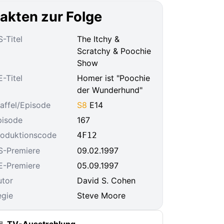
akten zur Folge
-Titel
The Itchy &
Scratchy & Poochie
Show
-Titel
Homer ist "Poochie
der Wunderhund"
affel/Episode
S8
E14
pisode
167
roduktionscode
4F12
S-Premiere
09.02.1997
E-Premiere
05.09.1997
utor
David S. Cohen
egie
Steve Moore