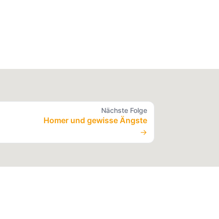
Nächste Folge
Homer und gewisse Ängste
→