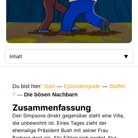
Inhalt
Zusammenfassung
Bilder
Du bist hier:
Start
—
Episodenguide
—
Staffel
Gags
7
—
Die bösen Nachbarn
Gaststars
Zusammenfassung
Fakten
Den Simpsons direkt gegenüber steht eine Villa,
die unbewohnt ist. Eines Tages zieht der
Sendetermine
ehemalige Präsident Bush mit seiner Frau
Nächste / Vorherige Folge
Barbara dort ein. Alle fühlen sich geehrt. Nur