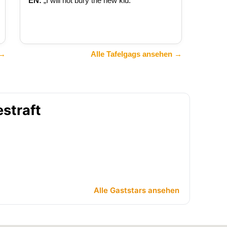
EN:
„I will not bury the new kid.“
 →
Alle Tafelgags ansehen →
estraft
Alle Gaststars ansehen