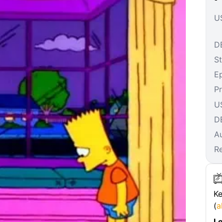
US
DE
St
E
P
U
D
A
R
Ke
(
a
Le