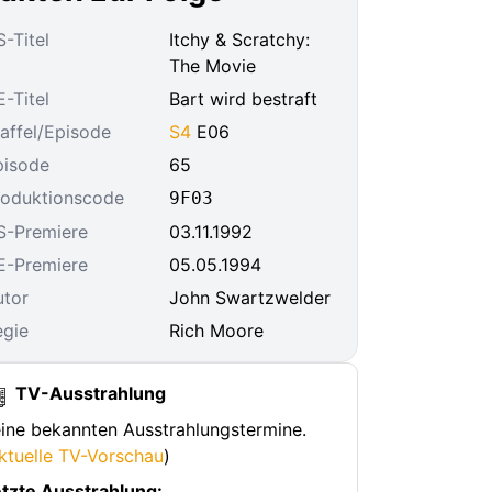
-Titel
Itchy & Scratchy:
The Movie
-Titel
Bart wird bestraft
affel/Episode
S4
E06
pisode
65
roduktionscode
9F03
S-Premiere
03.11.1992
E-Premiere
05.05.1994
utor
John Swartzwelder
egie
Rich Moore
TV-Ausstrahlung
ine bekannten Ausstrahlungstermine.
ktuelle TV-Vorschau
)
tzte Ausstrahlung: