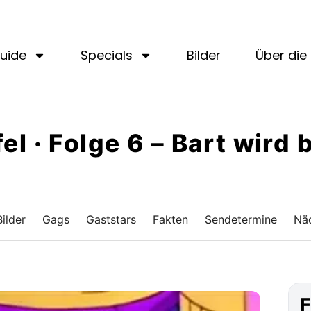
uide
Specials
Bilder
Über die 
fel · Folge 6 – Bart wird 
Bilder
Gags
Gaststars
Fakten
Sendetermine
Näc
F