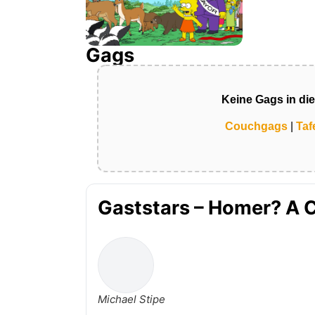
Gags
Keine Gags in di
Couchgags
|
Taf
Gaststars – Homer? A 
Michael Stipe