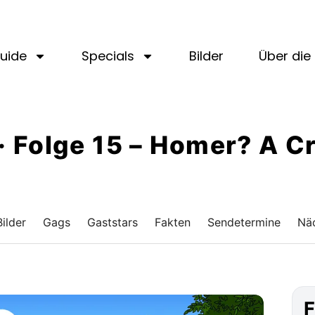
uide
Specials
Bilder
Über die 
l · Folge 15 – Homer? A C
Bilder
Gags
Gaststars
Fakten
Sendetermine
Näc
F