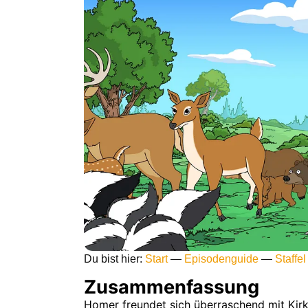
Du bist hier:
Start
—
Episodenguide
—
Staffel
Zusammenfassung
Homer freundet sich überraschend mit Kir