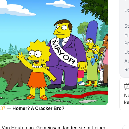
US
St
E
P
U
A
R
N
ke
 37
—
Homer? A Cracker Bro?
k Van Houten an. Gemeinsam landen sie mit einer