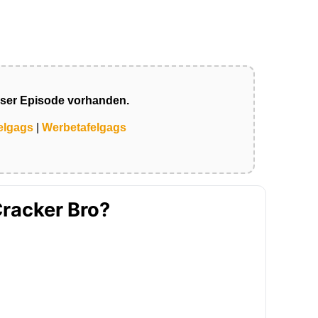
eser Episode vorhanden.
elgags
|
Werbetafelgags
Cracker Bro?