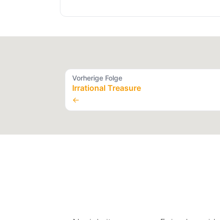
Vorherige Folge
Irrational Treasure
←