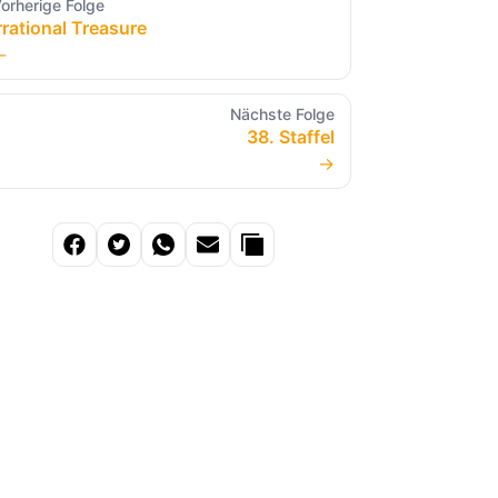
orherige Folge
rrational Treasure
←
Nächste Folge
38. Staffel
→