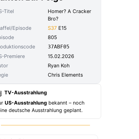
-Titel
Homer? A Cracker
Bro?
affel/Episode
S37
E15
pisode
805
roduktionscode
37ABF05
S-Premiere
15.02.2026
utor
Ryan Koh
egie
Chris Elements
TV-Ausstrahlung
ur
US-Ausstrahlung
bekannt – noch
ine deutsche Ausstrahlung geplant.