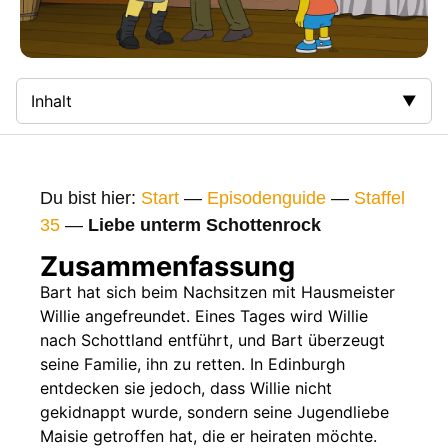
Inhalt
Zusammenfassung
Bilder
Du bist hier:
Start
—
Episodenguide
—
Staffel
Gags
35
—
Liebe unterm Schottenrock
Gaststars
Zusammenfassung
Fakten
Bart hat sich beim Nachsitzen mit Hausmeister
Willie angefreundet. Eines Tages wird Willie
Sendetermine
nach Schottland entführt, und Bart überzeugt
Nächste / Vorherige Folge
seine Familie, ihn zu retten. In Edinburgh
entdecken sie jedoch, dass Willie nicht
gekidnappt wurde, sondern seine Jugendliebe
Maisie getroffen hat, die er heiraten möchte.