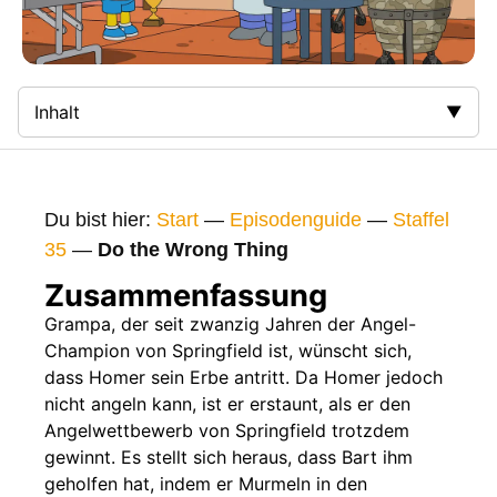
Inhalt
Zusammenfassung
Bilder
Du bist hier:
Start
—
Episodenguide
—
Staffel
Gags
35
—
Do the Wrong Thing
Gaststars
Zusammenfassung
Fakten
Grampa, der seit zwanzig Jahren der Angel-
Champion von Springfield ist, wünscht sich,
Sendetermine
dass Homer sein Erbe antritt. Da Homer jedoch
Nächste / Vorherige Folge
nicht angeln kann, ist er erstaunt, als er den
Angelwettbewerb von Springfield trotzdem
gewinnt. Es stellt sich heraus, dass Bart ihm
geholfen hat, indem er Murmeln in den