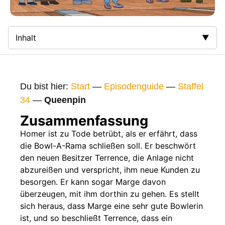
Inhalt
Zusammenfassung
Bilder
Du bist hier:
Start
—
Episodenguide
—
Staffel
Gags
34
—
Queenpin
Gaststars
Zusammenfassung
Fakten
Homer ist zu Tode betrübt, als er erfährt, dass
die Bowl-A-Rama schließen soll. Er beschwört
Sendetermine
den neuen Besitzer Terrence, die Anlage nicht
Nächste / Vorherige Folge
abzureißen und verspricht, ihm neue Kunden zu
besorgen. Er kann sogar Marge davon
überzeugen, mit ihm dorthin zu gehen. Es stellt
sich heraus, dass Marge eine sehr gute Bowlerin
ist, und so beschließt Terrence, dass ein