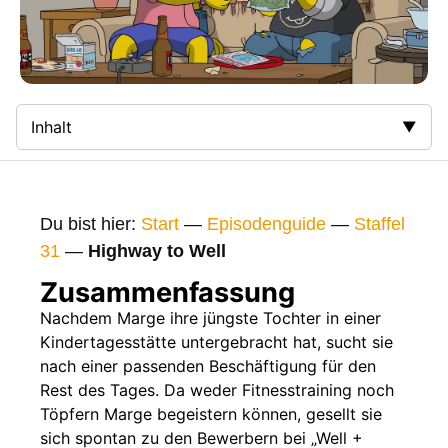
Inhalt
Zusammenfassung
Bilder
Du bist hier:
Start
—
Episodenguide
—
Staffel
Gags
31
—
Highway to Well
Gaststars
Zusammenfassung
Fakten
Nachdem Marge ihre jüngste Tochter in einer
Kindertagesstätte untergebracht hat, sucht sie
Sendetermine
nach einer passenden Beschäftigung für den
Nächste / Vorherige Folge
Rest des Tages. Da weder Fitnesstraining noch
Töpfern Marge begeistern können, gesellt sie
sich spontan zu den Bewerbern bei „Well +