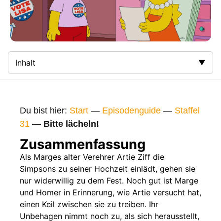
Inhalt
Zusammenfassung
Bilder
Du bist hier:
Start
—
Episodenguide
—
Staffel
Gags
31
—
Bitte lächeln!
Gaststars
Zusammenfassung
Fakten
Als Marges alter Verehrer Artie Ziff die
Simpsons zu seiner Hochzeit einlädt, gehen sie
Sendetermine
nur widerwillig zu dem Fest. Noch gut ist Marge
Nächste / Vorherige Folge
und Homer in Erinnerung, wie Artie versucht hat,
einen Keil zwischen sie zu treiben. Ihr
Unbehagen nimmt noch zu, als sich herausstellt,