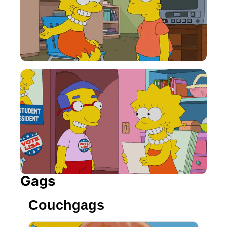
Gags
Couchgags