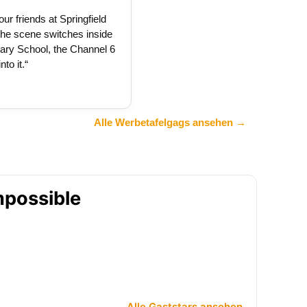
ur friends at Springfield
the scene switches inside
tary School, the Channel 6
to it.“
Alle Werbetafelgags ansehen →
mpossible
Alle Gaststars ansehen