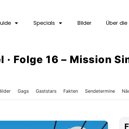
uide
Specials
Bilder
Über die 
el · Folge 16 – Mission S
Bilder
Gags
Gaststars
Fakten
Sendetermine
Näc
F