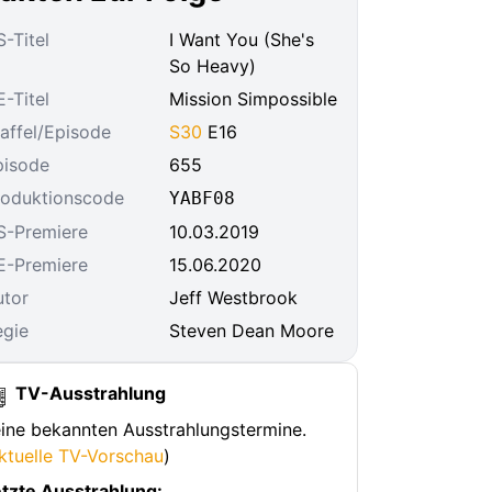
-Titel
I Want You (She's
So Heavy)
-Titel
Mission Simpossible
affel/Episode
S30
E16
pisode
655
roduktionscode
YABF08
S-Premiere
10.03.2019
E-Premiere
15.06.2020
utor
Jeff Westbrook
egie
Steven Dean Moore
TV-Ausstrahlung
ine bekannten Ausstrahlungstermine.
ktuelle TV-Vorschau
)
tzte Ausstrahlung: