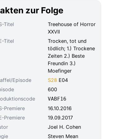
akten zur Folge
-Titel
Treehouse of Horror
XXVII
-Titel
Trocken, tot und
tödlich; 1.) Trockene
Zeiten 2.) Beste
Freundin 3.)
Moefinger
affel/Episode
S28
E04
pisode
600
roduktionscode
VABF16
S-Premiere
16.10.2016
E-Premiere
19.09.2017
utor
Joel H. Cohen
egie
Steven Mean