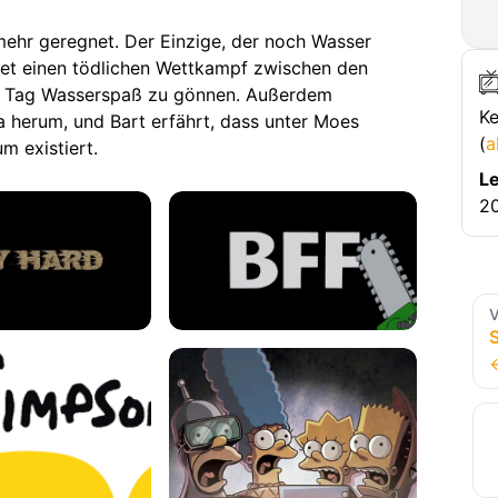
t mehr geregnet. Der Einzige, der noch Wasser
altet einen tödlichen Wettkampf zwischen den
n Tag Wasserspaß zu gönnen. Außerdem
Ke
 herum, und Bart erfährt, dass unter Moes
(
a
m existiert.
Le
20
V