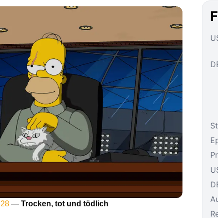
F
US
DE
St
E
P
U
D
A
 28
—
Trocken, tot und tödlich
R