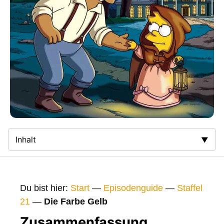
Inhalt
Zusammenfassung
Bilder
Du bist hier:
Start
—
Episodenguide
—
Staffel
Gags
21
—
Die Farbe Gelb
Gaststars
Zusammenfassung