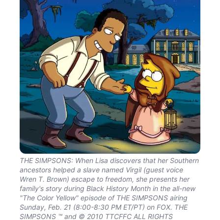
THE SIMPSONS: When Lisa discovers that her Southern
ancestors helped a slave named Virgil (guest voice
Wren T. Brown) escape to freedom, she presents her
family's story during Black History Month in the all-new
"The Color Yellow" episode of THE SIMPSONS airing
Sunday, Feb. 21 (8:00-8:30 PM ET/PT) on FOX. THE
SIMPSONS ™ and © 2010 TTCFFC ALL RIGHTS