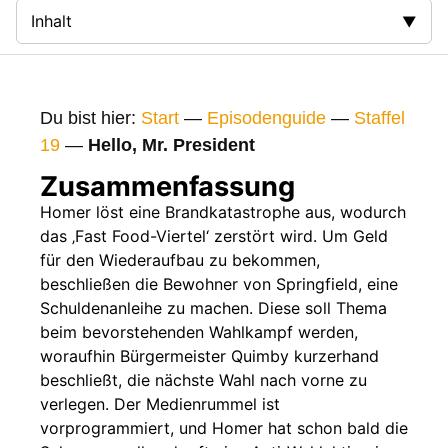
Inhalt
Zusammenfassung
Bilder
Du bist hier:
Start
—
Episodenguide
—
Staffel
Gags
19
—
Hello, Mr. President
Gaststars
Zusammenfassung
Fakten
Homer löst eine Brandkatastrophe aus, wodurch
das ‚Fast Food-Viertel‘ zerstört wird. Um Geld
Sendetermine
für den Wiederaufbau zu bekommen,
Nächste / Vorherige Folge
beschließen die Bewohner von Springfield, eine
Schuldenanleihe zu machen. Diese soll Thema
beim bevorstehenden Wahlkampf werden,
woraufhin Bürgermeister Quimby kurzerhand
beschließt, die nächste Wahl nach vorne zu
verlegen. Der Medienrummel ist
vorprogrammiert, und Homer hat schon bald die