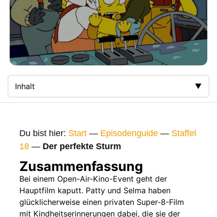
Inhalt
Zusammenfassung
Bilder
Du bist hier:
Start
—
Episodenguide
—
Staffel
Gags
18
—
Der perfekte Sturm
Gaststars
Zusammenfassung
Fakten
Bei einem Open-Air-Kino-Event geht der
Hauptfilm kaputt. Patty und Selma haben
Sendetermine
glücklicherweise einen privaten Super-8-Film
Nächste / Vorherige Folge
mit Kindheitserinnerungen dabei, die sie der