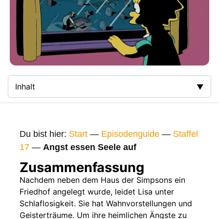
Inhalt
Zusammenfassung
Bilder
Du bist hier:
Start
—
Episodenguide
—
Staffel
Gags
17
—
Angst essen Seele auf
Gaststars
Zusammenfassung
Fakten
Nachdem neben dem Haus der Simpsons ein
Friedhof angelegt wurde, leidet Lisa unter
Sendetermine
Schlaflosigkeit. Sie hat Wahnvorstellungen und
Nächste / Vorherige Folge
Geisterträume. Um ihre heimlichen Ängste zu