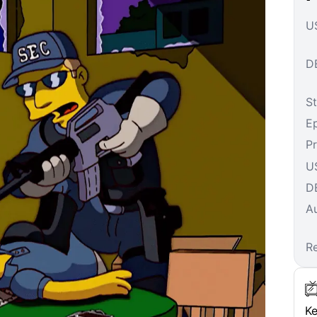
US
DE
St
E
P
U
D
A
R
Ke