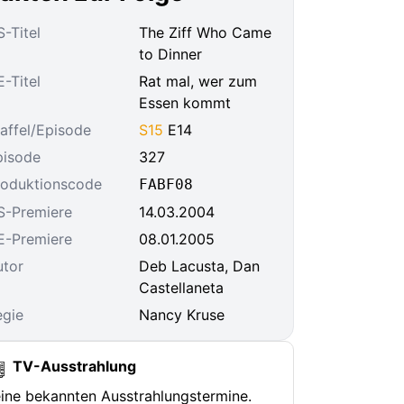
-Titel
The Ziff Who Came
to Dinner
-Titel
Rat mal, wer zum
Essen kommt
affel/Episode
S15
E14
pisode
327
roduktionscode
FABF08
S-Premiere
14.03.2004
E-Premiere
08.01.2005
utor
Deb Lacusta, Dan
Castellaneta
egie
Nancy Kruse
TV-Ausstrahlung
ine bekannten Ausstrahlungstermine.