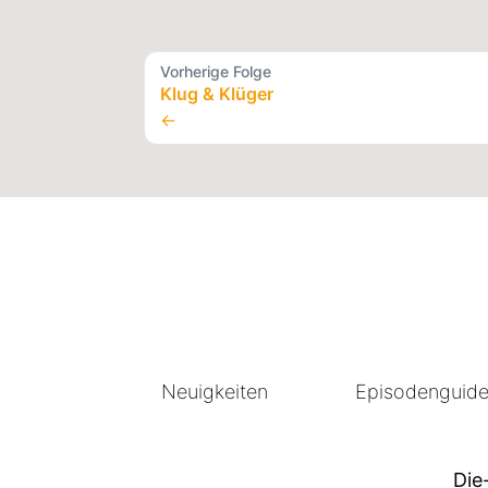
Vorherige Folge
Klug & Klüger
←
Neuigkeiten
Episodenguid
Die