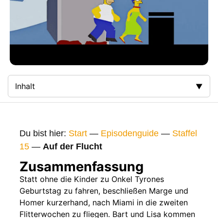
Inhalt
Zusammenfassung
Bilder
Du bist hier:
Start
—
Episodenguide
—
Staffel
Gags
15
—
Auf der Flucht
Gaststars
Zusammenfassung
Fakten
Statt ohne die Kinder zu Onkel Tyrones
Geburtstag zu fahren, beschließen Marge und
Sendetermine
Homer kurzerhand, nach Miami in die zweiten
Nächste / Vorherige Folge
Flitterwochen zu fliegen. Bart und Lisa kommen