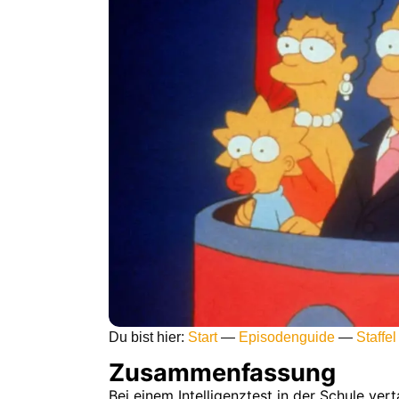
Du bist hier:
Start
—
Episodenguide
—
Staffel
Zusammenfassung
Bei einem Intelligenztest in der Schule ve