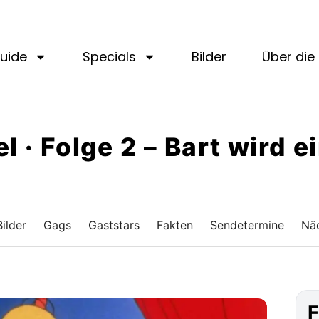
uide
Specials
Bilder
Über die 
el · Folge 2 – Bart wird 
Bilder
Gags
Gaststars
Fakten
Sendetermine
Näc
F