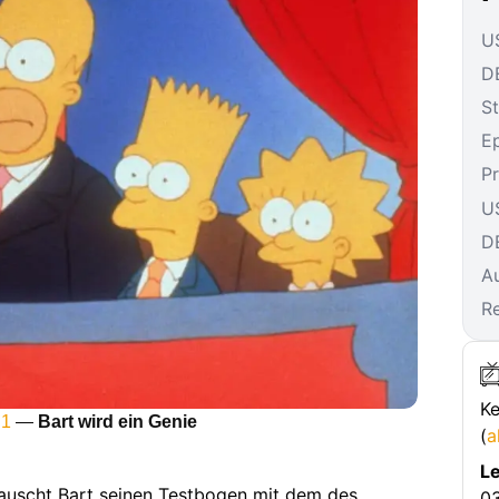
US
DE
St
E
P
U
D
A
R
Ke
 1
—
Bart wird ein Genie
(
a
Le
rtauscht Bart seinen Testbogen mit dem des
03