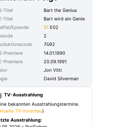
-Titel
Bart the Genius
-Titel
Bart wird ein Genie
affel/Episode
S1
E02
pisode
2
roduktionscode
7G02
S-Premiere
14.01.1990
E-Premiere
20.09.1991
utor
Jon Vitti
egie
David Silverman
TV-Ausstrahlung
ine bekannten Ausstrahlungstermine.
ktuelle TV-Vorschau
)
tzte Ausstrahlung:
.05.2026 – ProSieben