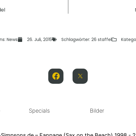
del
ns: News
26. Juli, 2015
Schlagwörter:
26 staffel
Katego
e
Specials
Bilder
-Simpsons.de – Fanpage (Sax on the Beach) 1998 - 