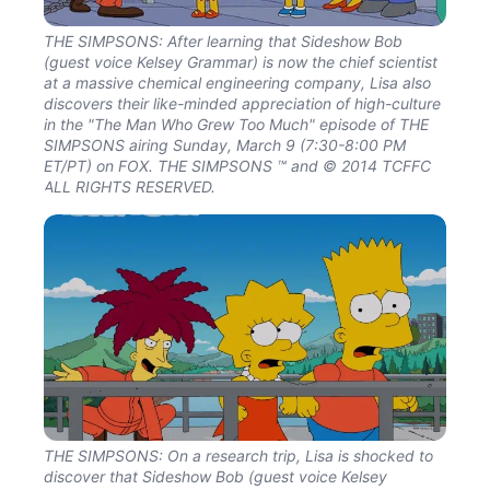
THE SIMPSONS: After learning that Sideshow Bob
(guest voice Kelsey Grammar) is now the chief scientist
at a massive chemical engineering company, Lisa also
discovers their like-minded appreciation of high-culture
in the "The Man Who Grew Too Much" episode of THE
SIMPSONS airing Sunday, March 9 (7:30-8:00 PM
ET/PT) on FOX. THE SIMPSONS ™ and © 2014 TCFFC
ALL RIGHTS RESERVED.
THE SIMPSONS: On a research trip, Lisa is shocked to
discover that Sideshow Bob (guest voice Kelsey