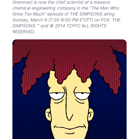
Grammar) is now the chief scientist at a massive
chemical engineering company in the "The Man Who
Grew Too Much" episode of THE SIMPSONS airing
Sunday, March 9 (7:30-8:00 PM ET/PT) on FOX. THE
SIMPSONS ™ and © 2014 TCFFC ALL RIGHTS
RESERVED.