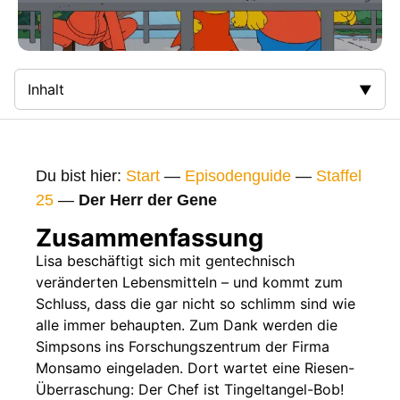
Inhalt
Zusammenfassung
Bilder
Du bist hier:
Start
—
Episodenguide
—
Staffel
Gags
25
—
Der Herr der Gene
Gaststars
Zusammenfassung
Fakten
Lisa beschäftigt sich mit gentechnisch
veränderten Lebensmitteln – und kommt zum
Sendetermine
Schluss, dass die gar nicht so schlimm sind wie
Nächste / Vorherige Folge
alle immer behaupten. Zum Dank werden die
Simpsons ins Forschungszentrum der Firma
Monsamo eingeladen. Dort wartet eine Riesen-
Überraschung: Der Chef ist Tingeltangel-Bob!