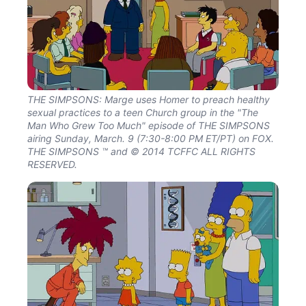
THE SIMPSONS: Marge uses Homer to preach healthy
sexual practices to a teen Church group in the "The
Man Who Grew Too Much" episode of THE SIMPSONS
airing Sunday, March. 9 (7:30-8:00 PM ET/PT) on FOX.
THE SIMPSONS ™ and © 2014 TCFFC ALL RIGHTS
RESERVED.