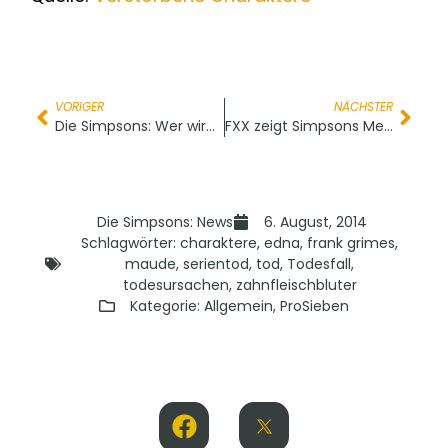
VORIGER
NÄCHSTER
Die Simpsons: Wer wird zur Staffel-Premiere der 26. Staffel sterben?
FXX zeigt Simpsons Mega-Marathon mit allen Folgen
Die Simpsons: News
6. August, 2014
Schlagwörter:
charaktere
,
edna
,
frank grimes
,
maude
,
serientod
,
tod
,
Todesfall
,
todesursachen
,
zahnfleischbluter
Kategorie:
Allgemein
,
ProSieben